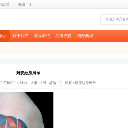
SS訂閱
标簽
|
展示
關于我們
聯系我們
品牌導購
積分商城
雕安紋身展示
10/29 14:34:44 人氣：
186
評論：
0
标簽：
雕安紋身展示