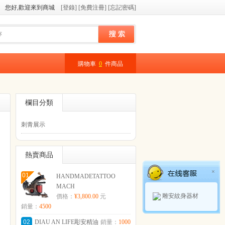
您好,歡迎來到商城
[登錄]
[免費注冊]
[忘記密碼]
購物車
0
件商品
欄目分類
刺青展示
熱賣商品
×
01
HANDMADETATTOO
MACH
雕安紋身器材
價格：
¥3,800.00
元
銷量：
4500
02
DIAU AN LIFE彫安精油
銷量：
1000