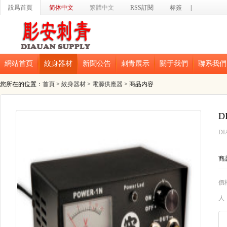
設爲首頁
简体中文
繁體中文
RSS訂閱
标簽
|
網站首頁
紋身器材
新聞公告
刺青展示
關于我們
聯系我們
您所在的位置：
首頁
>
紋身器材
>
電源供應器
> 商品内容
D
DI
商品
價
人