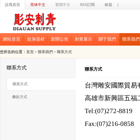
設爲首頁
简体中文
繁體中文
RSS訂閱
标簽
|
網站首頁
紋身器材
新聞公告
刺青展示
關于我們
聯系我們
您所在的位置：
首頁
>
聯系我們
>
聯系方式
聯系方式
聯系方式
聯系方式
台灣雕安國際貿易
彙款方式
高雄市新興區五福二
Tel:(07)272-8819
Fax:(07)216-0858