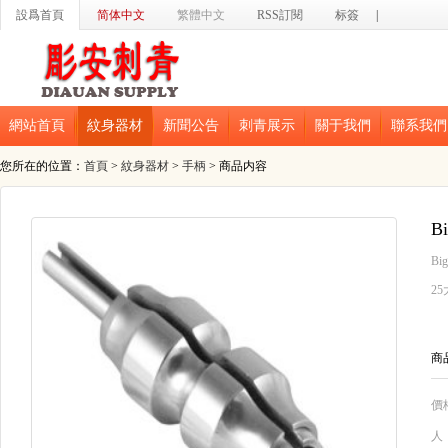
設爲首頁
简体中文
繁體中文
RSS訂閱
标簽
|
網站首頁
紋身器材
新聞公告
刺青展示
關于我們
聯系我們
您所在的位置：
首頁
>
紋身器材
>
手柄
> 商品内容
B
Bi
2
商
價
人